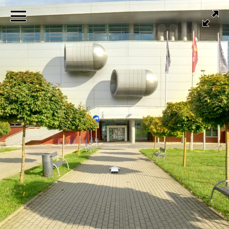
Journey
Spacer
po
Kampusie
Oliwa
Wycieczki
Portal
Uniwersytetu
Gdańskiego